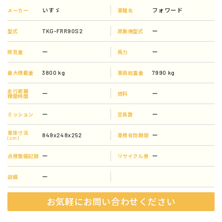
いすゞ
フォワード
メーカー
車種名
TKG-FRR90S2
ー
型式
原動機型式
ー
ー
排気量
馬力
3800 kg
7990 kg
最大積載量
車両総重量
走行距離
ー
ー
燃料
稼働時間
ー
ー
ミッション
定員数
車体寸法
849x248x252
ー
車検有効期限
(cm)
ー
ー
点検整備記録
リサイクル券
ー
装備
お気軽にお問い合わせください