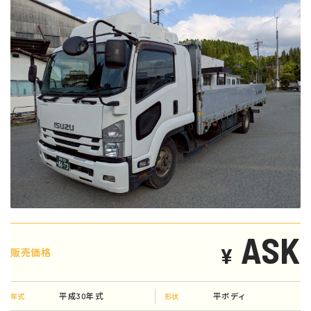
ASK
¥
販売価格
平成30年式
平ボディ
年式
形状