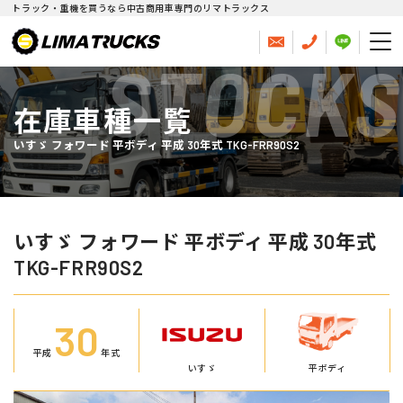
トラック・重機を買うなら中古商用車専門のリマトラックス
STOCKS
在庫車種一覧
いすゞ フォワード 平ボディ 平成 30年式 TKG-FRR90S2
いすゞ フォワード 平ボディ 平成 30年式
TKG-FRR90S2
30
平成
年式
いすゞ
平ボディ