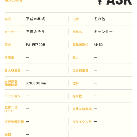
¥
平成19年式
その他
年式
形状
三菱ふそう
キャンター
メーカー
車種名
PA-FE70DB
4M50
型式
原動機型式
ー
ー
排気量
馬力
ー
ー
最大積載量
車両総重量
走行距離
370,000 km
ー
燃料
稼働時間
ー
ー
ミッション
定員数
車体寸法
ー
ー
車検有効期限
(cm)
ー
ー
点検整備記録
リサイクル券
ー
装備