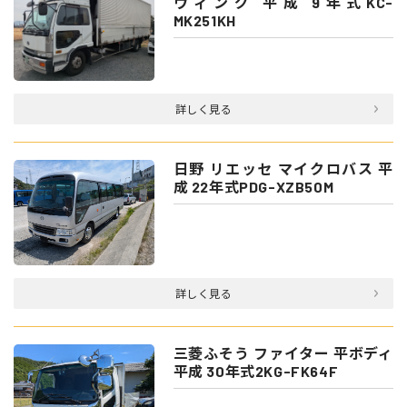
ウィング 平成 9年式KC-
MK251KH
詳しく見る
日野 リエッセ マイクロバス 平
成 22年式PDG-XZB50M
詳しく見る
三菱ふそう ファイター 平ボディ
平成 30年式2KG-FK64F