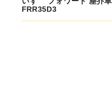
いすゞ フォワード 塵芥車 平
FRR35D3