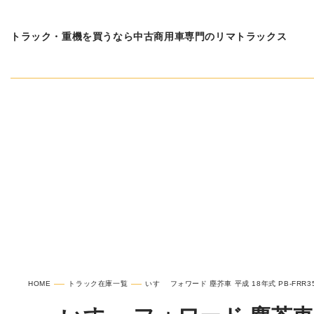
トラック・重機を買うなら中古商用車専門のリマトラックス
在庫車種一覧
いすゞ 
HOME
トラック在庫一覧
いすゞ フォワード 塵芥車 平成 18年式 PB-FRR35D