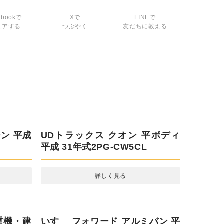
LINEで
友だちに教える
ebookで
Xで
ェアする
つぶやく
ン 平成
UDトラックス クオン 平ボディ 平
成 31年式2PG-CW5CL
詳しく見る