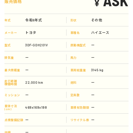
ASK
¥
販売価格
令和6年式
その他
年式
形状
トヨタ
ハイエース
メーカー
車種名
3DF-GDH201V
ー
型式
原動機型式
ー
ー
排気量
馬力
ー
3145 kg
最大積載量
車両総重量
走行距離
22,000 km
ー
燃料
稼働時間
ー
ー
ミッション
定員数
車体寸法
469x169x198
ー
車検有効期限
(cm)
ー
ー
点検整備記録
リサイクル券
ー
装備