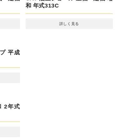
CAT 油圧ショベル 重機・建機 昭
和 年式313C
詳しく見る
機・建機
平成 27
いすゞ ギガ ダンプ 令和 2年式
2PG-CXZ77CT