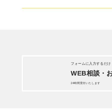
日産自動車 クオン ダンプ 平成
日野 
26年式QKG-CW5XL
平成 25
詳しく見る