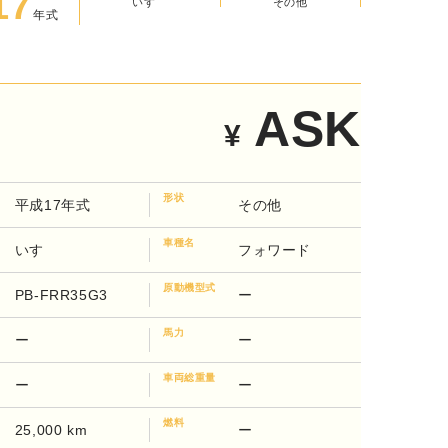
17
その他
年式
いすゞ
ASK
¥
形状
平成17年式
その他
車種名
いすゞ
フォワード
原動機型式
PB-FRR35G3
ー
馬力
ー
ー
車両総重量
ー
ー
燃料
25,000 km
ー