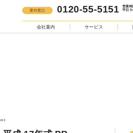
0120-55-5151
営業時間
平日 9:00 -
受付窓口
会社案内
サービス
S
フォワード その他 平成 17年式 PB-FRR35G3
3