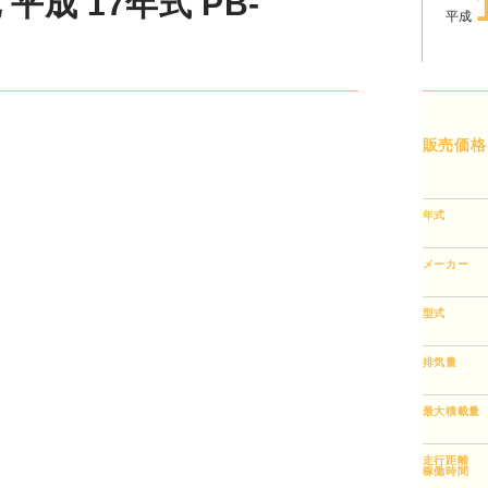
成 17年式 PB-
平成
販売価格
年式
メーカー
型式
排気量
最大積載量
走行距離
稼働時間