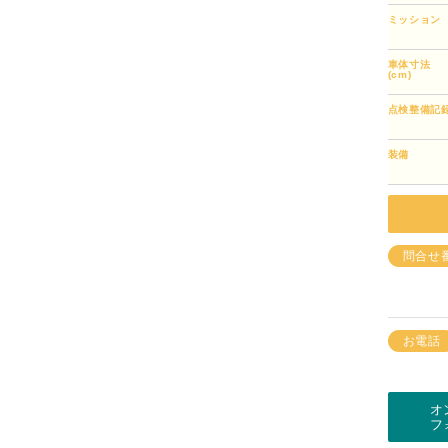
ミッション
車体寸法
(cm)
点検整備記
装備
問合せ
お電話
オ
フ