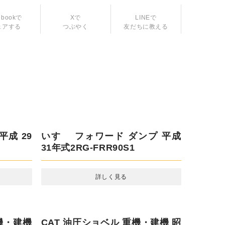
ebookで
LINEで
ェアする
友だちに教える
Xで
つぶやく
平成 29
いすゞ フォワード ダンプ 平成 31
年式2RG-FRR90S1
詳しく見る