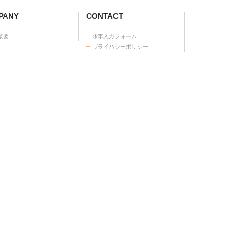
話で相談・申込する
120-55-5151
間 |平日 9:00 - 18:00
ANY
CONTACT
概要
求車入力フォーム
プライバシーポリシー