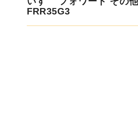
いすゞ フォワード その他 平
FRR35G3