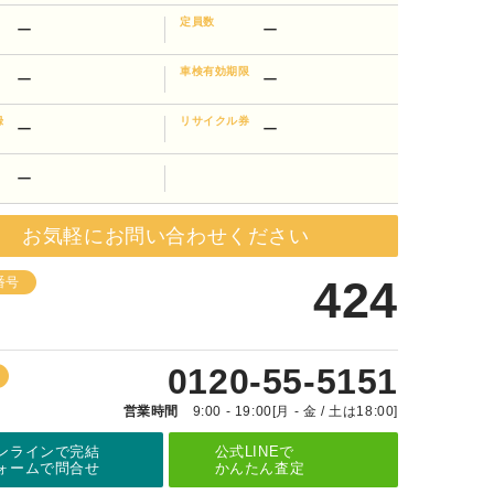
定員数
ー
ー
車検有効期限
ー
ー
録
リサイクル券
ー
ー
ー
お気軽にお問い合わせください
424
番号
0120-55-5151
営業時間
9:00 - 19:00[月 - 金 / 土は18:00]
ンラインで完結
公式LINEで
ォームで問合せ
かんたん査定