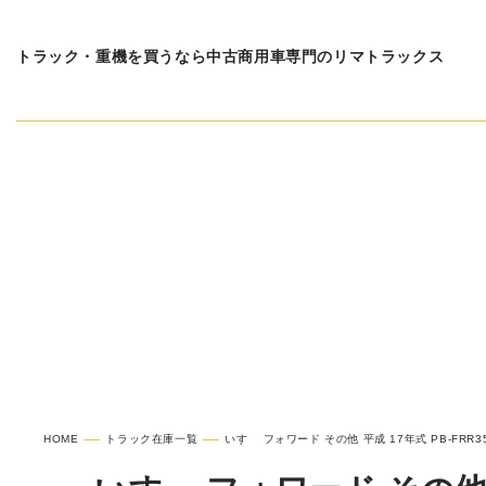
トラック・重機を買うなら中古商用車専門のリマトラックス
在庫車種一覧
いすゞ 
HOME
トラック在庫一覧
いすゞ フォワード その他 平成 17年式 PB-FRR35G