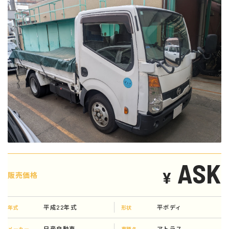
ASK
¥
販売価格
平成22年式
平ボディ
年式
形状
日産自動車
アトラス
メーカー
車種名