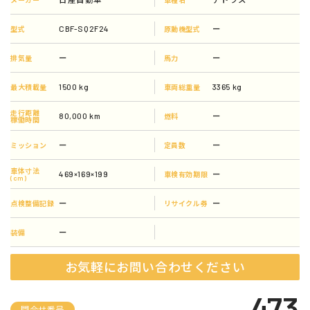
CBF-SQ2F24
ー
型式
原動機型式
ー
ー
排気量
馬力
1500 kg
3365 kg
最大積載量
車両総重量
走行距離
80,000 km
ー
燃料
稼働時間
ー
ー
ミッション
定員数
車体寸法
469×169×199
ー
車検有効期限
(cm)
ー
ー
点検整備記録
リサイクル券
ー
装備
お気軽にお問い合わせください
473
問合せ番号