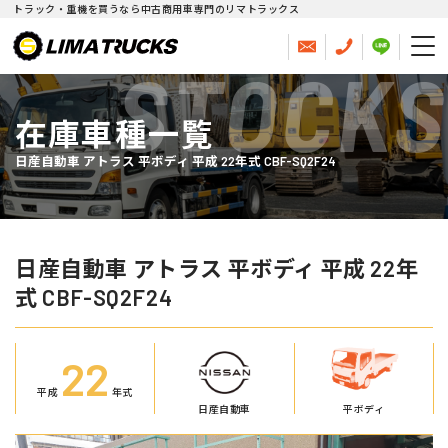
トラック・重機を買うなら中古商用車専門のリマトラックス
STOCKS
在庫車種一覧
日産自動車 アトラス 平ボディ 平成 22年式 CBF-SQ2F24
日産自動車 アトラス 平ボディ 平成 22年
式 CBF-SQ2F24
22
平成
年式
日産自動車
平ボディ