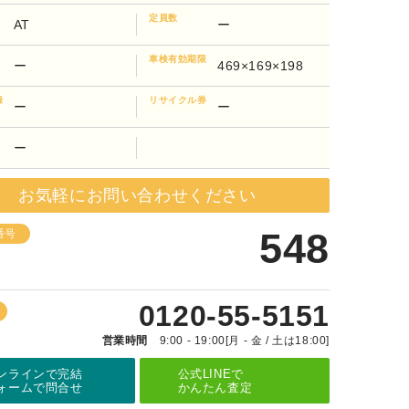
定員数
AT
ー
車検有効期限
ー
469×169×198
録
リサイクル券
ー
ー
ー
お気軽にお問い合わせください
548
番号
0120-55-5151
営業時間
9:00 - 19:00[月 - 金 / 土は18:00]
ンラインで完結
公式LINEで
ォームで問合せ
かんたん査定