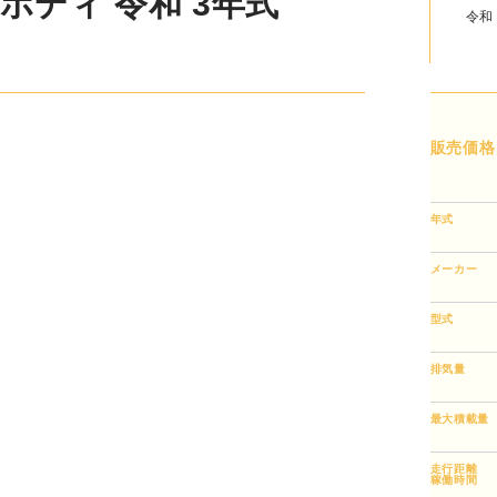
ィ 令和 3年式 2PG-
令和
販売価格
年式
メーカー
型式
排気量
最大積載量
走行距離
稼働時間