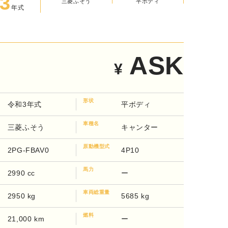
3
三菱ふそう
平ボディ
年式
ASK
¥
形状
令和3年式
平ボディ
車種名
三菱ふそう
キャンター
原動機型式
2PG-FBAV0
4P10
馬力
2990 cc
ー
車両総重量
2950 kg
5685 kg
燃料
21,000 km
ー