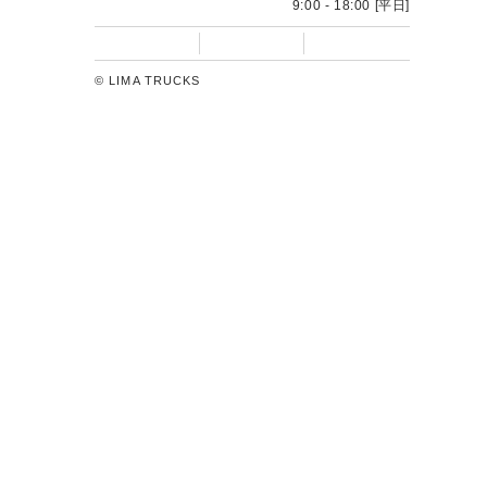
フォームに入力するだけ
WEB相談・
24時間受付いたします
トラック買うならトラック販売のリマトラックス
LIMA TRUCKSでは、お客様のご要望に応じたトラックの販
売・レンタル・リースをグローバルに展開しています。お客
様のご利用目的に合わせた、多彩な運用をご用意いたしてお
ります。新しい時代の流通資産運用をご提案いたします。
0120-55-5151
問い合わせ窓口
9:00 - 18:00 [平日]