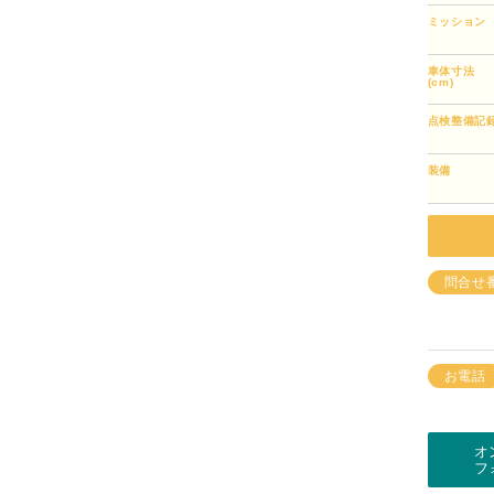
ミッション
車体寸法
(cm)
点検整備記
装備
問合せ
お電話
オ
フ