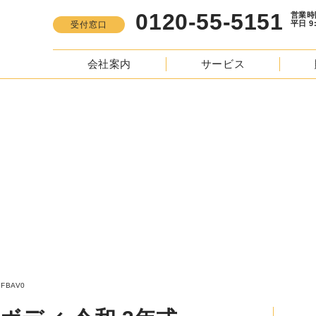
0120-55-5151
営業時間
平日 9:00 -
受付窓口
会社案内
サービス
S
う キャンター 平ボディ 令和 3年式 2PG-FBAV0
BAV0