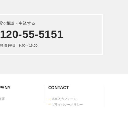
平成 14
いすゞ エルフ 積載車 平成 15年式
KR-NPR72PAV
詳しく見る