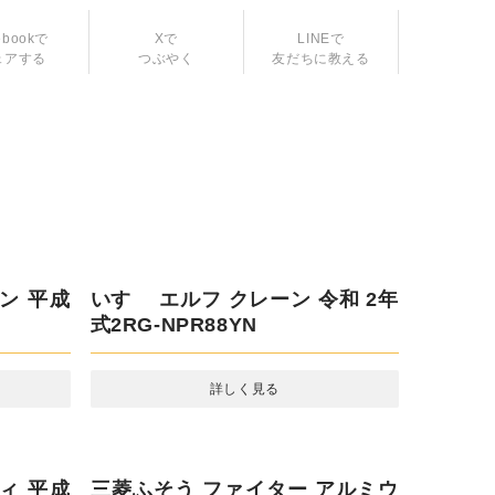
ebookで
Xで
LINEで
ェアする
つぶやく
友だちに教える
いすゞ エルフ クレーン 令和 2年
式2RG-NPR88YN