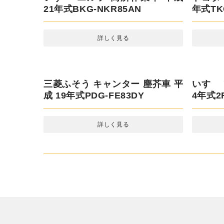
日立 油圧ショベル 重機・建機 令
和 4年式ZX40UR-5B
詳しく見る
いすゞ エルフ 高所作業車 平成 21
トヨタ 
年式BKG-NKR85AN
年式TKG
詳しく見る
三菱ふそう キャンター 塵芥車 平
いすゞ
成 19年式PDG-FE83DY
4年式2R