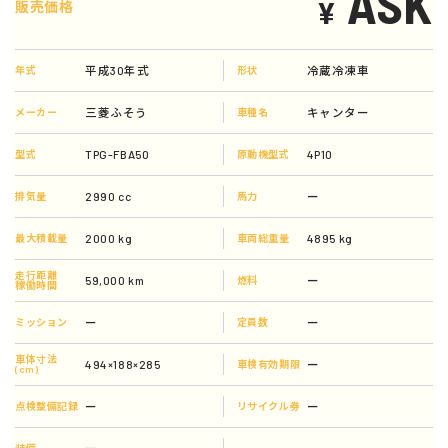
ASK
¥
販売価格
平成30年式
冷蔵冷凍車
年式
形状
三菱ふそう
キャンター
メーカー
車種名
TPG-FBA50
4P10
型式
原動機型式
2990 cc
ー
排気量
馬力
2000 kg
4895 kg
最大積載量
車両総重量
走行距離
59,000 km
ー
燃料
稼働時間
ー
ー
ミッション
定員数
車体寸法
494×188×285
ー
車検有効期限
(cm)
ー
ー
点検整備記録
リサイクル券
ー