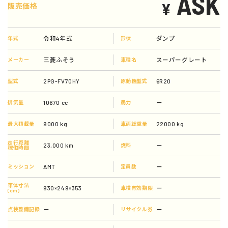
ASK
¥
販売価格
令和4年式
ダンプ
年式
形状
三菱ふそう
スーパーグレート
メーカー
車種名
2PG-FV70HY
6R20
型式
原動機型式
10670 cc
ー
排気量
馬力
9000 kg
22000 kg
最大積載量
車両総重量
走行距離
23,000 km
ー
燃料
稼働時間
AMT
ー
ミッション
定員数
車体寸法
930×249×353
ー
車検有効期限
(cm)
ー
ー
点検整備記録
リサイクル券