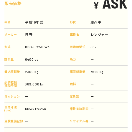
ASK
¥
販売価格
平成19年式
塵芥車
年式
形状
日野
レンジャー
メーカー
車種名
BDG-FC7JEWA
J07E
型式
原動機型式
6400 cc
ー
排気量
馬力
2300 kg
7960 kg
最大積載量
車両総重量
走行距離
389,000 km
ー
燃料
稼働時間
ー
ー
ミッション
定員数
車体寸法
665×217×256
ー
車検有効期限
(cm)
ー
ー
点検整備記録
リサイクル券