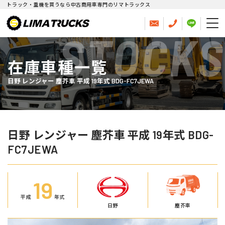
トラック・重機を買うなら中古商用車専門のリマトラックス
STOCKS
在庫車種一覧
日野 レンジャー 塵芥車 平成 19年式 BDG-FC7JEWA
日野 レンジャー 塵芥車 平成 19年式 BDG-
FC7JEWA
19
平成
年式
日野
塵芥車