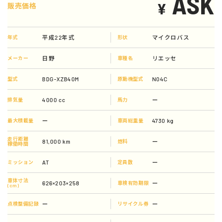
ASK
¥
販売価格
平成22年式
マイクロバス
年式
形状
日野
リエッセ
メーカー
車種名
BDG-XZB40M
N04C
型式
原動機型式
4000 cc
ー
排気量
馬力
ー
4730 kg
最大積載量
車両総重量
走行距離
81,000 km
ー
燃料
稼働時間
AT
ー
ミッション
定員数
車体寸法
626×203×258
ー
車検有効期限
(cm)
ー
ー
点検整備記録
リサイクル券