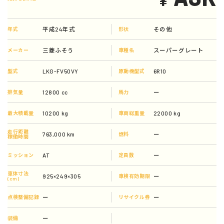
平成24年式
その他
年式
形状
三菱ふそう
スーパーグレート
メーカー
車種名
LKG-FV50VY
6R10
型式
原動機型式
12800 cc
ー
排気量
馬力
10200 kg
22000 kg
最大積載量
車両総重量
走行距離
763,000 km
ー
燃料
稼働時間
AT
ー
ミッション
定員数
車体寸法
925×249×305
ー
車検有効期限
(cm)
ー
ー
点検整備記録
リサイクル券
ー
装備