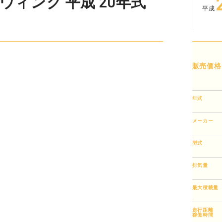
ィング 平成 20年式
平成
販売価格
年式
メーカー
型式
排気量
最大積載量
走行距離
稼働時間