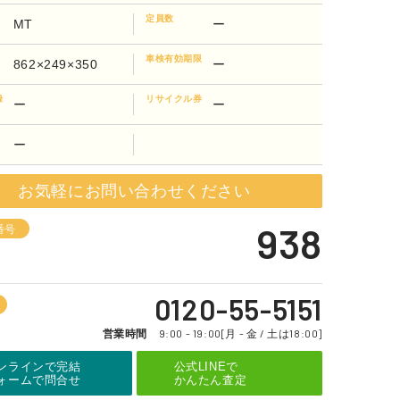
定員数
MT
ー
車検有効期限
862×249×350
ー
録
リサイクル券
ー
ー
ー
お気軽にお問い合わせください
938
番号
0120-55-5151
営業時間
9:00 - 19:00[月 - 金 / 土は18:00]
ンラインで完結
公式LINEで
ォームで問合せ
かんたん査定