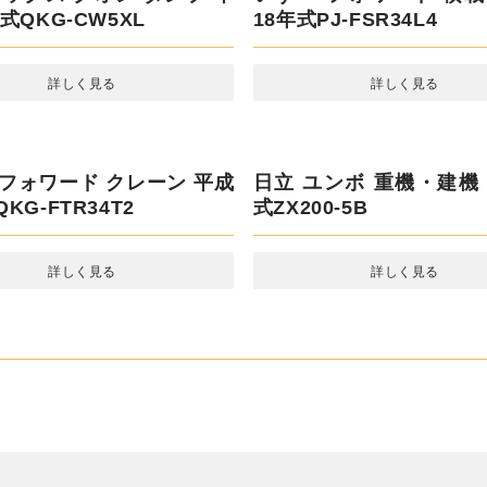
 タイタン クレーン 平成
UDトラックス ビッグサム
RG-LKR85A
ー 平成 17年式KL-CW53A
詳しく見る
詳しく見る
ックス クオン ダンプ 平成
KG-CW5XL
詳しく見る
いすゞ フォワード 積載車 
年式PJ-FSR34L4