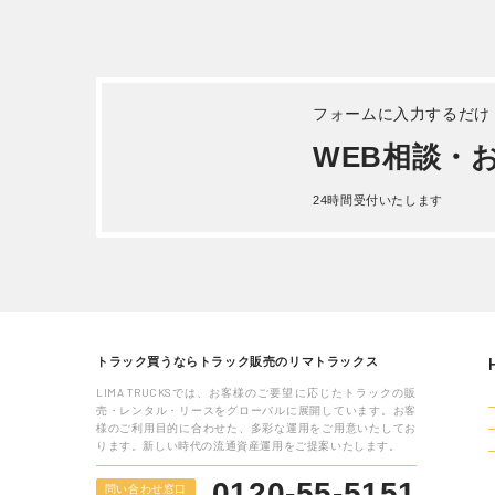
三菱ふそう バルク車 その他 平成
10年式KC-FK629GZ
詳しく見る
いすゞ
26年式Q