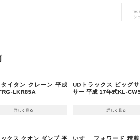
fac
シ