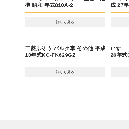
マツダ
29年式T
TCM ホイールローダー 重機・建
UDトラ
機 昭和 年式810A-2
27年式Q
詳しく見る