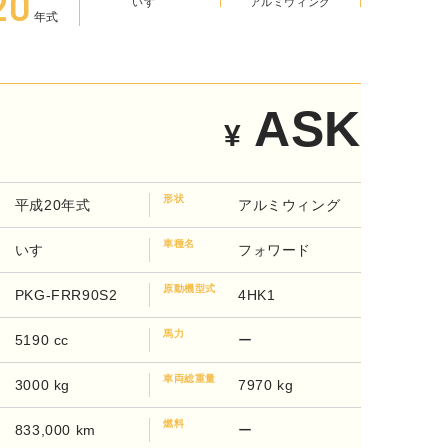
20
いすゞ
アルミウィング
年式
ASK
¥
形状
平成20年式
アルミウィング
車種名
いすゞ
フォワード
原動機型式
PKG-FRR90S2
4HK1
馬力
5190 cc
ー
車両総重量
3000 kg
7970 kg
燃料
833,000 km
ー