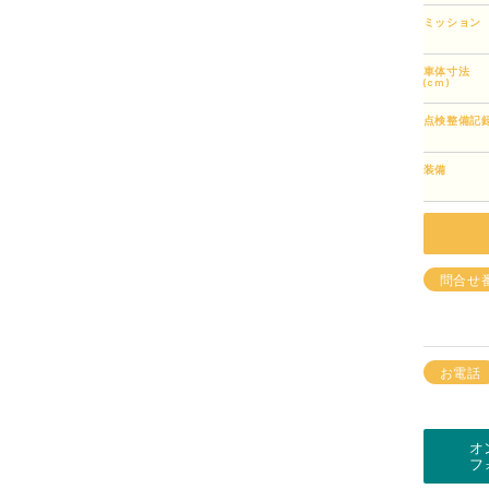
ミッション
車体寸法
(cm)
点検整備記
装備
問合せ
お電話
オ
フ