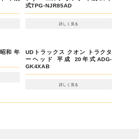
 ミキサ
いすゞ ギガ ダンプ 令和 2年式
2KG-CXZ77CD
詳しく見る
いすゞ エルフ ダンプ 平成 28年
式TPG-NJR85AD
詳しく見る
平成 18