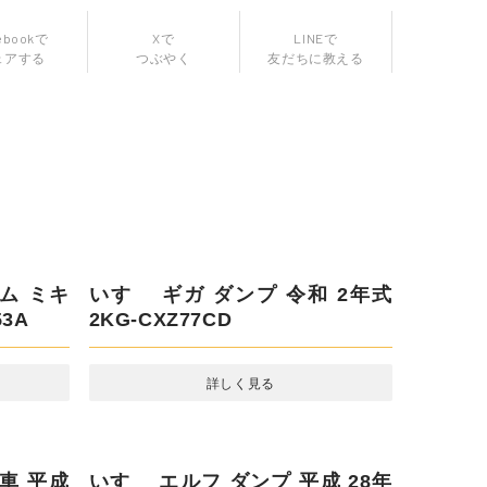
ebookで
Xで
LINEで
ェアする
つぶやく
友だちに教える