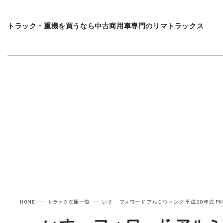
トラック・重機を買うなら中古商用車専門のリマトラックス
在庫車種一覧
いすゞ 
HOME
トラック在庫一覧
いすゞ フォワード アルミウィング 平成 20年式 PKG-