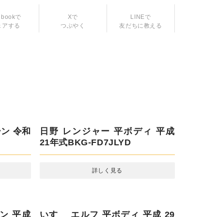
ebookで
Xで
LINEで
ェアする
つぶやく
友だちに教える
ン 令和
日野 レンジャー 平ボディ 平成 21
年式BKG-FD7JLYD
詳しく見る
ン 平成
いすゞ エルフ 平ボディ 平成 29