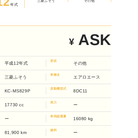
12
三菱ふそう
その他
年式
ASK
¥
形状
平成12年式
その他
車種名
三菱ふそう
エアロエース
原動機型式
KC-MS829P
8DC11
馬力
17730 cc
ー
車両総重量
ー
16080 kg
燃料
81,900 km
ー