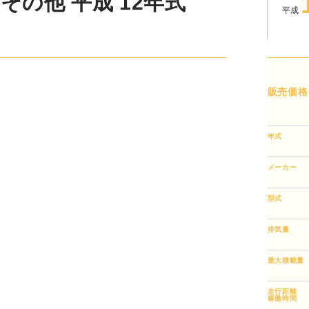
他 平成 12年式 KC-
平成
販売価格
年式
メーカー
型式
排気量
最大積載量
走行距離
稼働時間