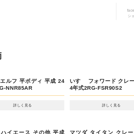
fac
シ
両
エルフ 平ボディ 平成 24
いすゞ フォワード クレー
-NNR85AR
4年式2RG-FSR90S2
詳しく見る
詳しく見る
 ハイエース その他 平成
マツダ タイタン クレー