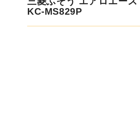
三菱ふそう エアロエース その
MS829P