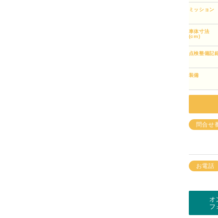
ミッション
車体寸法
(cm)
点検整備記
装備
問合せ
お電話
オ
フ