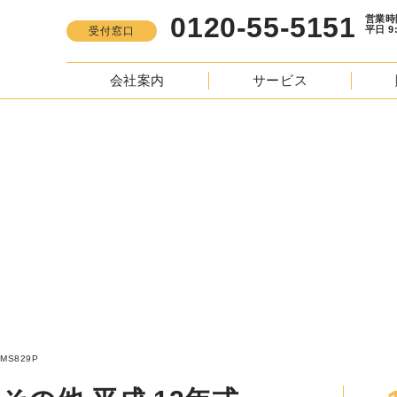
0120-55-5151
営業時間
平日 9:00 -
受付窓口
会社案内
サービス
S
う エアロエース その他 平成 12年式 KC-MS829P
829P