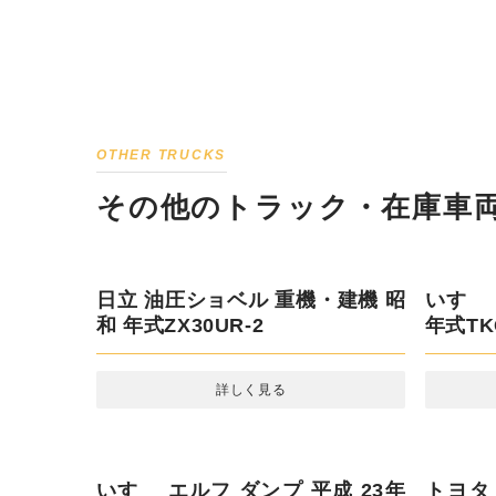
OTHER TRUCKS
その他のトラック・在庫車
日立 油圧ショベル 重機・建機 昭
いすゞ 
和 年式ZX30UR-2
年式TKG
詳しく見る
いすゞ エルフ ダンプ 平成 23年
トヨタ