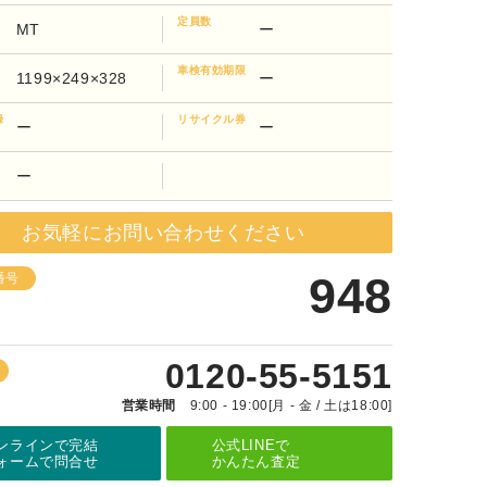
定員数
MT
ー
車検有効期限
1199×249×328
ー
録
リサイクル券
ー
ー
ー
お気軽にお問い合わせください
948
番号
0120-55-5151
営業時間
9:00 - 19:00[月 - 金 / 土は18:00]
ンラインで完結
公式LINEで
ォームで問合せ
かんたん査定