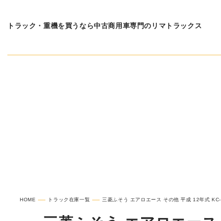
トラック・重機を買うなら中古商用車専門のリマトラックス
在庫車種一覧
三菱ふそ
HOME
トラック在庫一覧
三菱ふそう エアロエース その他 平成 12年式 KC-MS