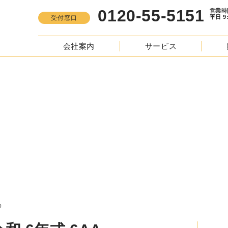
0120-55-5151
営業時間
平日 9:00 -
受付窓口
会社案内
サービス
S
NX350ｈ その他 令和 6年式 6AA-AAZH20