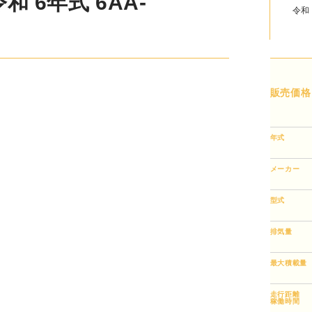
 6年式 6AA-AAZH20
令和
販売価格
年式
メーカー
型式
排気量
最大積載量
走行距離
稼働時間