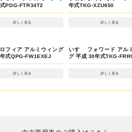
レンジャー アルミウィング
三菱ふそう スーパーグレ
式KC-FD2JPBA
ンプ 平成 29年式QKG-FV6
詳しく見る
詳しく見る
 フォワード アルミバン 平
トヨタ ダイナ クレーン 
式PDG-FTR34T2
年式TKG-XZU650
詳しく見る
詳しく見る
いすゞ フォワード アル
グ 平成 30年式TKG-FRR9