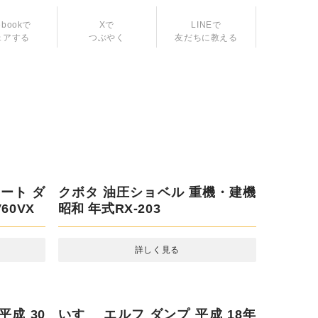
ebookで
LINEで
ェアする
友だちに教える
Xで
つぶやく
クボタ 油圧ショベル 重機・建機
昭和 年式RX-203
詳しく見る