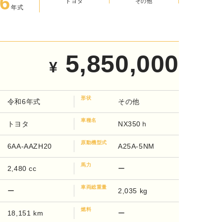
6
その他
年式
トヨタ
5,850,000
¥
形状
令和6年式
その他
車種名
トヨタ
NX350ｈ
原動機型式
6AA-AAZH20
A25A-5NM
馬力
2,480 cc
ー
車両総重量
ー
2,035 kg
燃料
18,151 km
ー