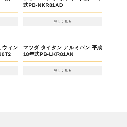
ート ダ
0VX
平成 30
いすゞ エルフ ダンプ 平成 18年式
PB-NKR81AD
詳しく見る
ミウィン
マツダ タイタン アルミバン 平成
0T2
18年式PB-LKR81AN