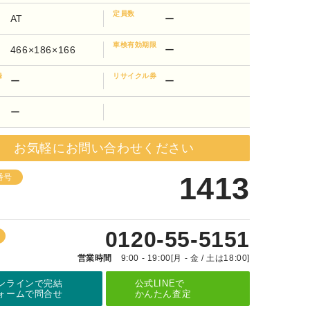
定員数
AT
ー
車検有効期限
466×186×166
ー
録
リサイクル券
ー
ー
ー
お気軽にお問い合わせください
1413
番号
0120-55-5151
営業時間
9:00 - 19:00[月 - 金 / 土は18:00]
ンラインで完結
公式LINEで
ォームで問合せ
かんたん査定