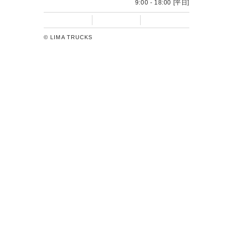
フォームに入力するだけ
WEB相談・
24時間受付いたします
トラック買うならトラック販売のリマトラックス
LIMA TRUCKSでは、お客様のご要望に応じたトラックの販
売・レンタル・リースをグローバルに展開しています。お客
様のご利用目的に合わせた、多彩な運用をご用意いたしてお
ります。新しい時代の流通資産運用をご提案いたします。
0120-55-5151
問い合わせ窓口
9:00 - 18:00 [平日]