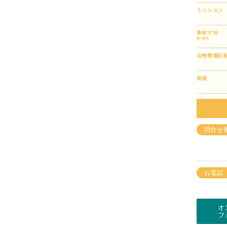
ミッション
車体寸法
(cm)
点検整備記
装備
問合せ
お電話
オ
フ