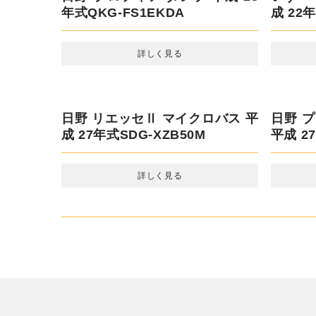
日野 
平成 9年
日野 プロフィア ダンプ 平成 28
いすゞ
年式QKG-FS1EKDA
成 22年
詳しく見る
日野 リエッセⅡ マイクロバス 平
成 27年式SDG-XZB50M