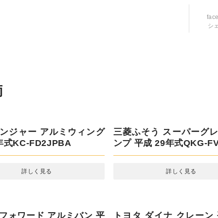
fac
シ