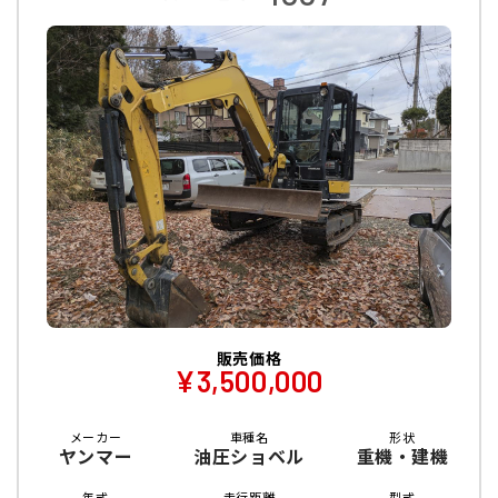
販売価格
¥3,500,000
メーカー
車種名
形状
ヤンマー
油圧ショベル
重機・建機
年式
走行距離
型式