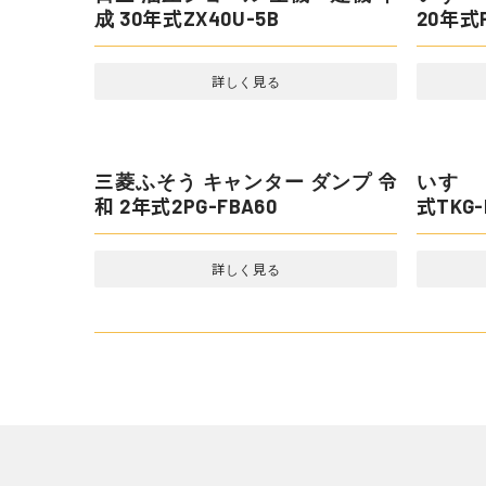
ヤンマ
機 昭和
いすゞ
20年式P
日立 油圧ショベル 重機・建機 平
成 30年式ZX40U-5B
三菱ふ
和 2年式
詳しく見る