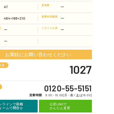
定員数
AT
ー
車検有効期限
484×188×210
ー
録
リサイクル券
ー
ー
ー
お気軽にお問い合わせください
1027
番号
0120-55-5151
営業時間
9:00 - 19:00[月 - 金 / 土は18:00]
ンラインで完結
公式LINEで
ォームで問合せ
かんたん査定