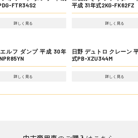
ー 油圧ショベル 重機・建
日野 リエッセ マイクロバ
 年式B3-6A
29年式SKG-XZB70M
詳しく見る
詳しく見る
 フォワード ダンプ 平成
三菱ふそう ファイター 
DG-FTR34S2
平成 31年式2KG-FK62FZ
詳しく見る
詳しく見る
そう キャンター ダンプ 令
いすゞ エルフ ダンプ 平
2PG-FBA60
式TKG-NPR85YN