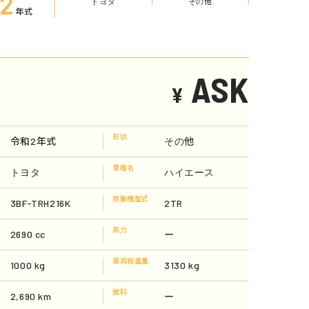
2
トヨタ
その他
年式
ASK
¥
形状
令和2年式
その他
車種名
トヨタ
ハイエース
原動機型式
3BF-TRH216K
2TR
馬力
2690 cc
ー
車両総重量
1000 kg
3130 kg
燃料
2,690 km
ー