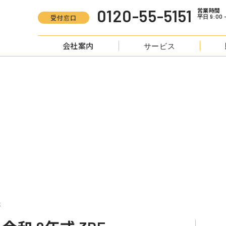
0120-55-5151
営業時間
平日 9:00 -
受付窓口
会社案内
サービス
S
ハイエース その他 令和 2年式 3BF-TRH216K
K