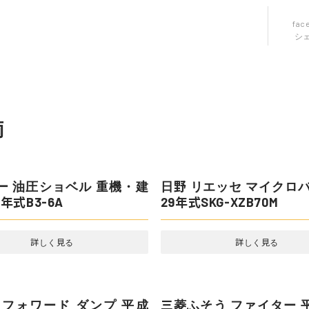
fac
シ