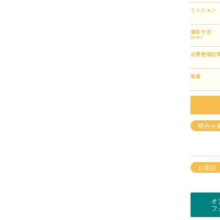
ミッション
車体寸法
(cm)
点検整備記
装備
問合せ
お電話
オ
フ