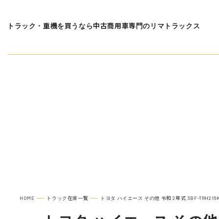
トラック・重機を買うなら中古商用車専門のリマトラックス
在庫車種一覧
トヨタ 
HOME
トラック在庫一覧
トヨタ ハイエース その他 令和 2年式 3BF-TRH216