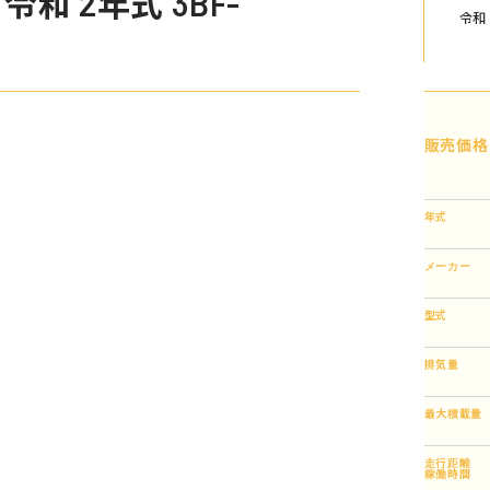
 2年式 3BF-TRH216K
令和
販売価格
年式
メーカー
型式
排気量
最大積載量
走行距離
稼働時間