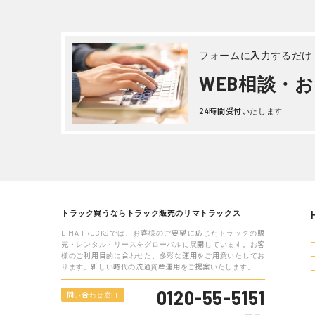
日野 デュトロ クレーン 平成 18年
三菱ふ
式PB-XZU344M
の他 平成
詳しく見る