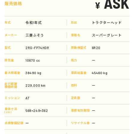
ASK
¥
販売価格
令和1年式
トラクターヘッド
年式
形状
三菱ふそう
スーパーグレート
メーカー
車種名
2RG-FP74HDR
6R20
型式
原動機型式
10670 cc
ー
排気量
馬力
38490 kg
45460 kg
最大積載量
車両総重量
走行距離
229,000 km
ー
燃料
稼働時間
AT
ー
ミッション
定員数
車体寸法
568×249×362
ー
車検有効期限
(cm)
ー
ー
点検整備記録
リサイクル券